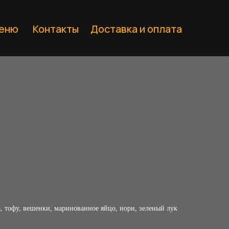
еню
Контакты
Доставка и оплата
, тофу, вешенки, маринованное яйцо, нори, зеленый лук