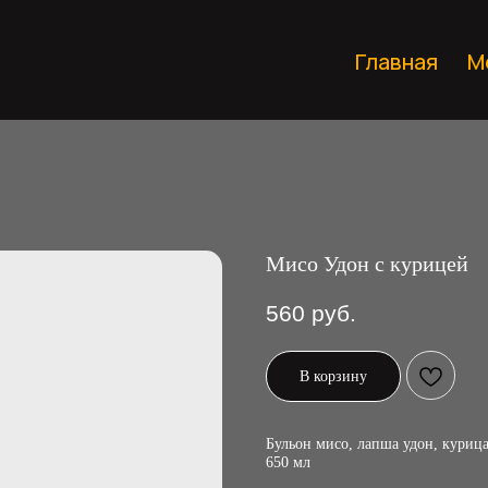
Главная
М
Мисо Удон с курицей
560
руб.
В корзину
Бульон мисо, лапша удон, курица
650 мл