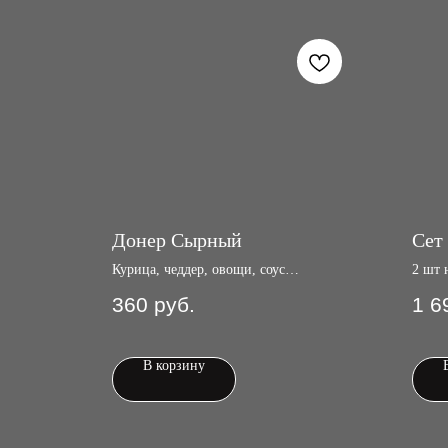
Донер Сырный
Сет
Курица, чеддер, овощи, соус
2 шт 
сырный.
с ост
360
руб.
1 6
ролла
соусо
бумаг
соусо
В корзину
кисло
битых
1300 