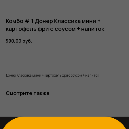
Комбо # 1 Донер Классика мини +
картофель фри с соусом + напиток
590,00
руб.
5,0
В корзину
754 оценки
Главная
Донер Классика мини + картофель фри с соусом + напиток
Меню
Контакты
Смотрите также
г. Москва, ул. Бауманская, д 32, стр.1,
метро Бауманская
+7 (925) 560-04-55